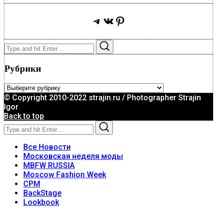
Telegram
ВКонтакте
Pinterest
Search
Search
for:
Рубрики
Рубрики
© Copyright 2010-2022 strajin.ru / Photographer Strajin
Igor
Back to top
Search
Search
for:
Все Новости
Московская неделя моды
MBFW RUSSIA
Moscow Fashion Week
CPM
BackStage
Lookbook