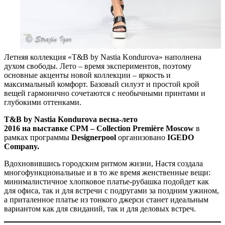
Летняя коллекция «T&B by Nastia Kondurova» наполнена
духом свободы. Лето – время экспериментов, поэтому
основные акценты новой коллекции – яркость и
максимальный комфорт. Базовый силуэт и простой крой
вещей гармонично сочетаются с необычными принтами и
глубокими оттенками.
T&B by Nastia Kondurova
весна-лето
2016
на выставке
CPM – Collection Première Moscow
в
рамках программы
Designerpool
организовано
IGEDO
Company.
Вдохновившись городским ритмом жизни, Настя создала
многофункциональные и в то же время женственные вещи:
минималистичное хлопковое платье-рубашка подойдет как
для офиса, так и для встречи с подругами за поздним ужином,
а приталенное платье из тонкого джерси станет идеальным
вариантом как для свиданий, так и для деловых встреч.