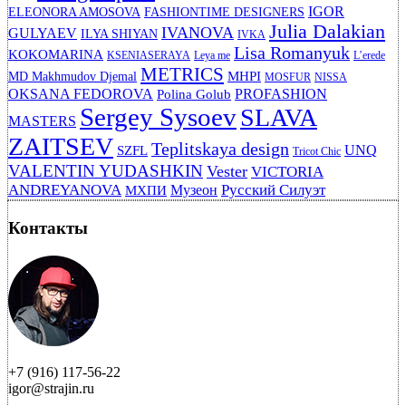
IGOR
ELEONORA AMOSOVA
FASHIONTIME DESIGNERS
Julia Dalakian
IVANOVA
GULYAEV
ILYA SHIYAN
IVKA
Lisa Romanyuk
KOKOMARINA
KSENIASERAYA
Leya me
L’erede
METRICS
MHPI
MD Makhmudov Djemal
MOSFUR
NISSA
OKSANA FEDOROVA
PROFASHION
Polina Golub
Sergey Sysoev
SLAVA
MASTERS
ZAITSEV
Teplitskaya design
UNQ
SZFL
Tricot Chic
VALENTIN YUDASHKIN
Vester
VICTORIA
ANDREYANOVA
Русский Силуэт
Музеон
МХПИ
Контакты
+7 (916) 117-56-22
igor@strajin.ru