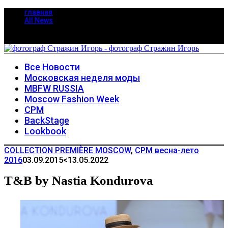
главная
All News
Все Новости
Московская неделя моды
MBFW RUSSIA
Moscow Fashion Week
CPM
BackStage
Lookbook
COLLECTION PREMIÈRE MOSCOW
,
CPM весна-лето
2016
03.09.2015
<13.05.2022
T&B by Nastia Kondurova