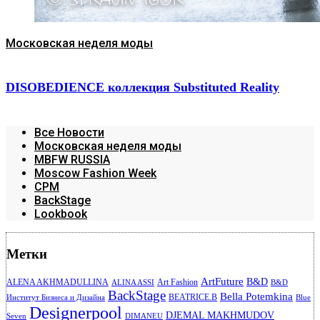
Московская неделя моды
DISOBEDIENCE коллекция Substituted Reality
Все Новости
Московская неделя моды
MBFW RUSSIA
Moscow Fashion Week
CPM
BackStage
Lookbook
Метки
ArtFuture
B&D
ALENA AKHMADULLINA
Art Fashion
ALINA ASSI
B&D
BackStage
Bella Potemkina
BEATRICE.B
Институт Бизнеса и Дизайна
Blue
Designerpool
DJEMAL MAKHMUDOV
Seven
DIMANEU