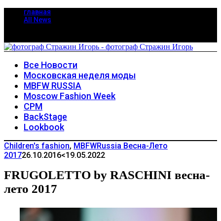
главная
All News
Все Новости
Московская неделя моды
MBFW RUSSIA
Moscow Fashion Week
CPM
BackStage
Lookbook
Children's fashion
,
MBFWRussia Весна-Лето
2017
26.10.2016
<19.05.2022
FRUGOLETTO by RASCHINI весна-
лето 2017