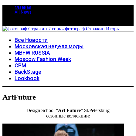
главная
All News
Все Новости
Московская неделя моды
MBFW RUSSIA
Moscow Fashion Week
CPM
BackStage
Lookbook
ArtFuture
Design School “
Art Future
” St.Petersburg
сезонные коллекции: