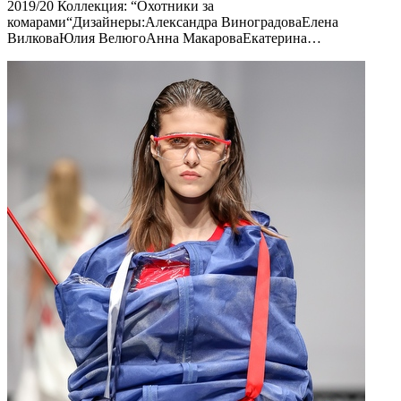
2019/20 Коллекция: “Охотники за
комарами“Дизайнеры:Александра ВиноградоваЕлена
ВилковаЮлия ВелюгоАнна МакароваЕкатерина…