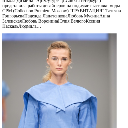
Школа Дизайна “АртФутуре” (г.Санкт-Петербург)
представила работы дизайнеров на подиуме выставке моды
CPM (Collection Premiere Moscow)‎ “ГРАВИТАЦИЯ” Татьяна
ГригорьеваНадежда ЛапатенковаЛюбовь МусинаАнна
ЗаленскаяЛюбовь ВоронинаЮлия ВелюгоКсения
ПаскальЛюдмила…