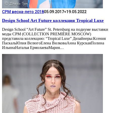
CPM весна-лето 2018
05.09.2017
<19.05.2022
Design School Art Future коллекция Tropical Luxe
Design School “Art Future” St. Petersburg на подиуме выставки
моды CPM (COLLECTION PREMIÈRE MOSCOW)
представила коллекцию: “Tropical Luxe” Дизайнеры:Ксения
ПаскальЮлия ВелюгоЕлена ВилковаАнна КурскаяПолина
ИльинаНаталья ЕрмолаеваМария…