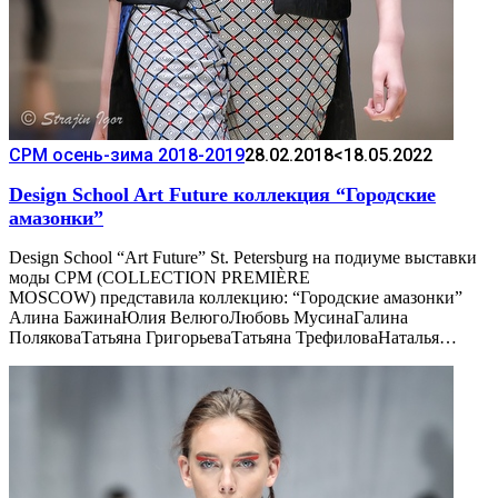
CPM осень-зима 2018-2019
28.02.2018
<18.05.2022
Design School Art Future коллекция “Городские
амазонки”
Design School “Art Future” St. Petersburg на подиуме выставки
моды CPM (COLLECTION PREMIÈRE
MOSCOW) представила коллекцию: “Городские амазонки”
Алина БажинаЮлия ВелюгоЛюбовь МусинаГалина
ПоляковаТатьяна ГригорьеваТатьяна ТрефиловаНаталья…