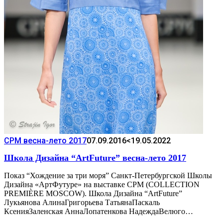
CPM весна-лето 2017
07.09.2016
<19.05.2022
Школа Дизайна “ArtFuture” весна-лето 2017
Показ “Хождение за три моря” Санкт-Петербургской Школы
Дизайна «АртФутуре» на выставке CPM (COLLECTION
PREMIÈRE MOSCOW). Школа Дизайна “ArtFuture”
Лукьянова АлинаГригорьева ТатьянаПаскаль
КсенияЗаленская АннаЛопатенкова НадеждаВелюго…