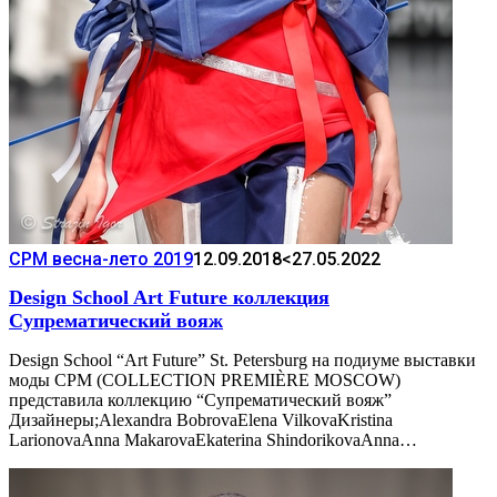
CPM весна-лето 2019
12.09.2018
<27.05.2022
Design School Art Future коллекция
Супрематический вояж
Design School “Art Future” St. Petersburg на подиуме выставки
моды CPM (COLLECTION PREMIÈRE MOSCOW)
представила коллекцию “Супрематический вояж”
Дизайнеры;Alexandra BobrovaElena VilkovaKristina
LarionovaAnna MakarovaEkaterina ShindorikovaAnna…