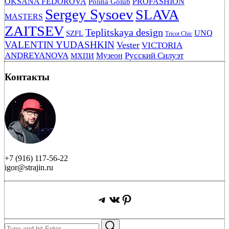
OKSANA FEDOROVA
PROFASHION
Polina Golub
Sergey Sysoev
SLAVA
MASTERS
ZAITSEV
Teplitskaya design
UNQ
SZFL
Tricot Chic
VALENTIN YUDASHKIN
Vester
VICTORIA
ANDREYANOVA
Русский Силуэт
Музеон
МХПИ
Контакты
+7 (916) 117-56-22
igor@strajin.ru
Telegram
ВКонтакте
Pinterest
Search
Search