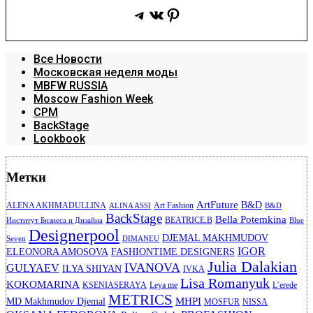
Telegram
ВКонтакте
Pinterest
Все Новости
Московская неделя моды
MBFW RUSSIA
Moscow Fashion Week
CPM
BackStage
Lookbook
Метки
ArtFuture
B&D
ALENA AKHMADULLINA
Art Fashion
ALINA ASSI
B&D
BackStage
Bella Potemkina
BEATRICE.B
Институт Бизнеса и Дизайна
Blue
Designerpool
DJEMAL MAKHMUDOV
Seven
DIMANEU
IGOR
ELEONORA AMOSOVA
FASHIONTIME DESIGNERS
Julia Dalakian
IVANOVA
GULYAEV
ILYA SHIYAN
IVKA
Lisa Romanyuk
KOKOMARINA
KSENIASERAYA
Leya me
L’erede
METRICS
MHPI
MD Makhmudov Djemal
MOSFUR
NISSA