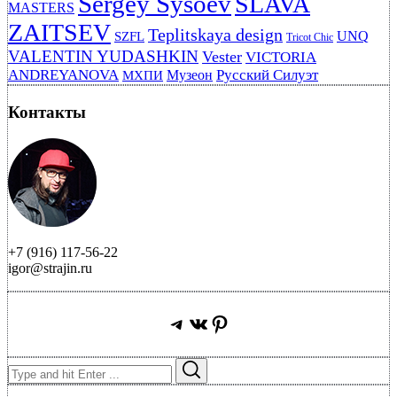
Sergey Sysoev
SLAVA
MASTERS
ZAITSEV
Teplitskaya design
UNQ
SZFL
Tricot Chic
VALENTIN YUDASHKIN
Vester
VICTORIA
ANDREYANOVA
Русский Силуэт
Музеон
МХПИ
Контакты
+7 (916) 117-56-22
igor@strajin.ru
Telegram
ВКонтакте
Pinterest
Search
Search
for: