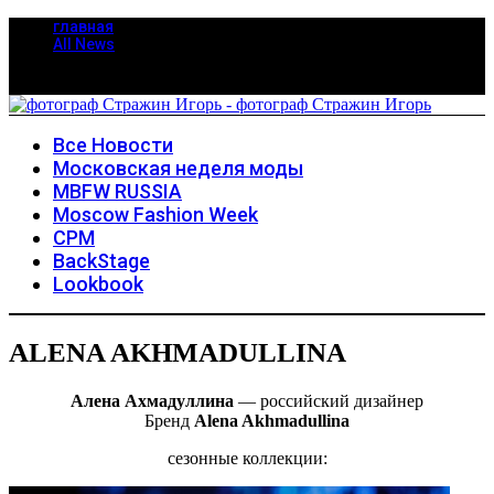
главная
All News
Все Новости
Московская неделя моды
MBFW RUSSIA
Moscow Fashion Week
CPM
BackStage
Lookbook
ALENA AKHMADULLINA
Алена Ахмадуллина
— российский дизайнер
Бренд
Alena Akhmadullina
сезонные коллекции: