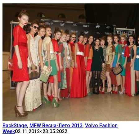
BackStage
,
MFW Весна-Лето 2013
,
Volvo Fashion
Week
02.11.2012
<23.05.2022