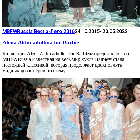
MBFWRussia Весна-Лето 2016
24.10.2015
<20.05.2022
Alena Akhmadullina for Barbie
Коллекция Alena Akhmadullina for Barbie® представлена на
MBFWRussia Известная на весь мир кукла Barbie® стала
настоящей классикой, которая продолжает вдохновлять
модных дизайнеров по всему…