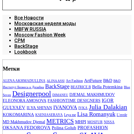
Все Новости
Московская неделя моды
MBFW RUSSIA
Moscow Fashion Week
CPM
BackStage
Lookbook
Метки
ArtFuture
B&D
ALENA AKHMADULLINA
Art Fashion
ALINA ASSI
B&D
BackStage
Bella Potemkina
BEATRICE.B
Институт Бизнеса и Дизайна
Blue
Designerpool
DJEMAL MAKHMUDOV
Seven
DIMANEU
IGOR
ELEONORA AMOSOVA
FASHIONTIME DESIGNERS
Julia Dalakian
IVANOVA
GULYAEV
ILYA SHIYAN
IVKA
Lisa Romanyuk
KOKOMARINA
KSENIASERAYA
Leya me
L’erede
METRICS
MHPI
MD Makhmudov Djemal
MOSFUR
NISSA
OKSANA FEDOROVA
PROFASHION
Polina Golub