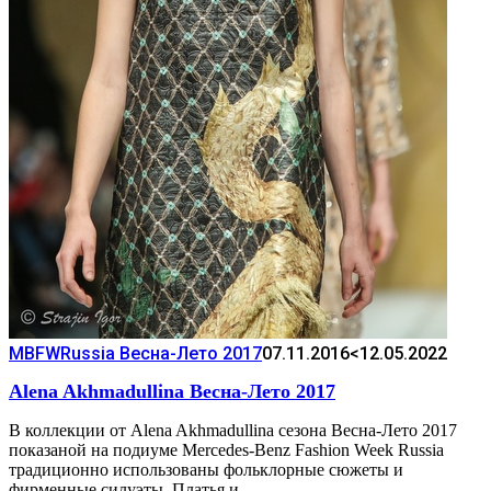
MBFWRussia Весна-Лето 2017
07.11.2016
<12.05.2022
Alena Akhmadullina Весна-Лето 2017
В коллекции от Alena Akhmadullina сезона Весна-Лето 2017
показаной на подиуме Mercedes-Benz Fashion Week Russia
традиционно использованы фольклорные сюжеты и
фирменные силуэты. Платья и…