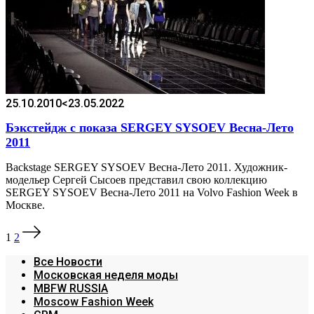
25.10.2010
<23.05.2022
Бэкстейдж с показа SERGEY SYSOEV Весна-Лето
2011
Backstage SERGEY SYSOEV Весна-Лето 2011. Художник-
модельер Сергей Сысоев представил свою коллекцию
SERGEY SYSOEV Весна-Лето 2011 на Volvo Fashion Week в
Москве.
Пагинация
1
2
записей
Все Новости
Московская неделя моды
MBFW RUSSIA
Moscow Fashion Week