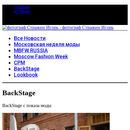
главная
All News
Все Новости
Московская неделя моды
MBFW RUSSIA
Moscow Fashion Week
CPM
BackStage
Lookbook
BackStage
BackStage с показа моды