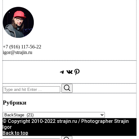
+7 (916) 117-56-22
igor@strajin.ru
Telegram
ВКонтакте
Pinterest
Search
Search
for:
Рубрики
Рубрики
© Copyright 2010-2022 strajin.ru / Photographer Strajin
Igor
Back to top
Search
Search