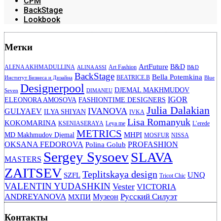
CPM
BackStage
Lookbook
Метки
ArtFuture
B&D
ALENA AKHMADULLINA
Art Fashion
ALINA ASSI
B&D
BackStage
Bella Potemkina
BEATRICE.B
Институт Бизнеса и Дизайна
Blue
Designerpool
DJEMAL MAKHMUDOV
Seven
DIMANEU
IGOR
ELEONORA AMOSOVA
FASHIONTIME DESIGNERS
Julia Dalakian
IVANOVA
GULYAEV
ILYA SHIYAN
IVKA
Lisa Romanyuk
KOKOMARINA
KSENIASERAYA
Leya me
L’erede
METRICS
MHPI
MD Makhmudov Djemal
MOSFUR
NISSA
OKSANA FEDOROVA
PROFASHION
Polina Golub
Sergey Sysoev
SLAVA
MASTERS
ZAITSEV
Teplitskaya design
UNQ
SZFL
Tricot Chic
VALENTIN YUDASHKIN
Vester
VICTORIA
ANDREYANOVA
Русский Силуэт
Музеон
МХПИ
Контакты