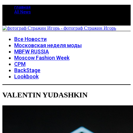
главная
All News
Все Новости
Московская неделя моды
MBFW RUSSIA
Moscow Fashion Week
CPM
BackStage
Lookbook
VALENTIN YUDASHKIN