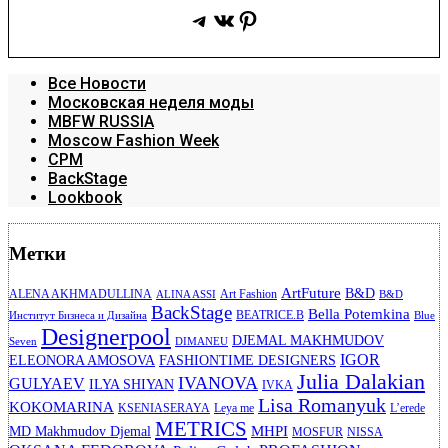
Telegram
ВКонтакте
Pinterest
Все Новости
Московская неделя моды
MBFW RUSSIA
Moscow Fashion Week
CPM
BackStage
Lookbook
Метки
ArtFuture
B&D
ALENA AKHMADULLINA
Art Fashion
ALINA ASSI
B&D
BackStage
Bella Potemkina
BEATRICE.B
Институт Бизнеса и Дизайна
Blue
Designerpool
DJEMAL MAKHMUDOV
Seven
DIMANEU
IGOR
ELEONORA AMOSOVA
FASHIONTIME DESIGNERS
Julia Dalakian
IVANOVA
GULYAEV
ILYA SHIYAN
IVKA
Lisa Romanyuk
KOKOMARINA
KSENIASERAYA
Leya me
L’erede
METRICS
MHPI
MD Makhmudov Djemal
MOSFUR
NISSA