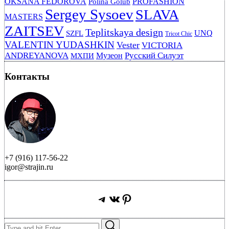
OKSANA FEDOROVA
PROFASHION
Polina Golub
Sergey Sysoev
SLAVA
MASTERS
ZAITSEV
Teplitskaya design
UNQ
SZFL
Tricot Chic
VALENTIN YUDASHKIN
Vester
VICTORIA
ANDREYANOVA
Русский Силуэт
Музеон
МХПИ
Контакты
+7 (916) 117-56-22
igor@strajin.ru
Telegram
ВКонтакте
Pinterest
Search
Search