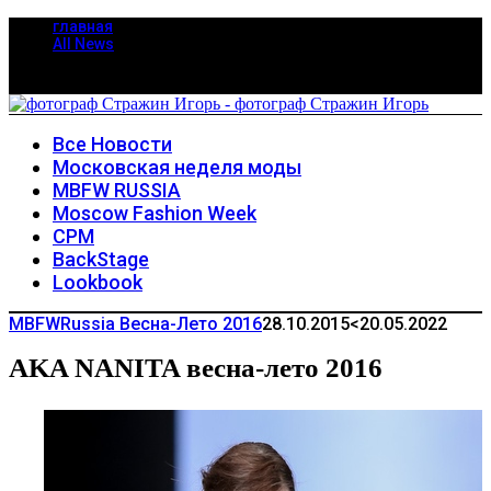
главная
All News
Все Новости
Московская неделя моды
MBFW RUSSIA
Moscow Fashion Week
CPM
BackStage
Lookbook
MBFWRussia Весна-Лето 2016
28.10.2015
<20.05.2022
AKA NANITA весна-лето 2016