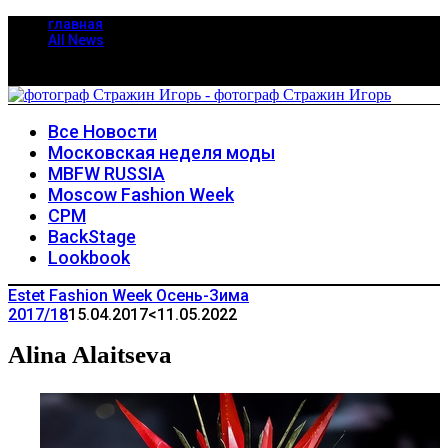
главная
All News
Все Новости
Московская неделя моды
MBFW RUSSIA
Moscow Fashion Week
CPM
BackStage
Lookbook
Estet Fashion Week Осень-Зима
2017/18
15.04.2017
<11.05.2022
Alina Alaitseva