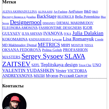
Метки
ArtFuture
B&D
ALENA AKHMADULLINA
Art Fashion
ALINA ASSI
B&D
BackStage
Bella Potemkina
BEATRICE.B
Институт Бизнеса и Дизайна
Blue
Designerpool
DJEMAL MAKHMUDOV
Seven
DIMANEU
IGOR
ELEONORA AMOSOVA
FASHIONTIME DESIGNERS
Julia Dalakian
IVANOVA
GULYAEV
ILYA SHIYAN
IVKA
Lisa Romanyuk
KOKOMARINA
KSENIASERAYA
Leya me
L’erede
METRICS
MHPI
MD Makhmudov Djemal
MOSFUR
NISSA
OKSANA FEDOROVA
PROFASHION
Polina Golub
Sergey Sysoev
SLAVA
MASTERS
ZAITSEV
Teplitskaya design
UNQ
SZFL
Tricot Chic
VALENTIN YUDASHKIN
Vester
VICTORIA
ANDREYANOVA
Русский Силуэт
Музеон
МХПИ
Контакты