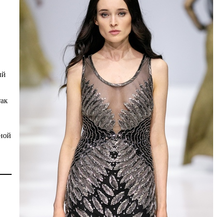
й
так
ной