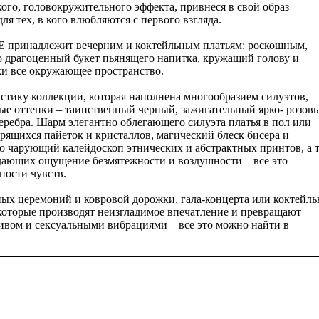
кого, головокружительного эффекта, привнеся в свой образ
ля тех, в кого влюбляются с первого взгляда.
принадлежит вечерним и коктейльным платьям: роскошным,
драгоценный букет пьянящего напитка, кружащий голову и
ки все окружающее пространство.
стику коллекции, которая наполнена многообразием силуэтов,
е оттенки – таинственный черный, зажигательный ярко- розовы
серебра. Шарм элегантно облегающего силуэта платья в пол или
щихся пайеток и кристаллов, магический блеск бисера и
о чарующий калейдоскоп этнических и абстрактных принтов, а 
идающих ощущение безмятежности и воздушности – все это
ности чувств.
х церемоний и ковровой дорожки, гала-концерта или коктейль
которые производят неизгладимое впечатление и превращают
ивом и сексуальными вибрациями – все это можно найти в