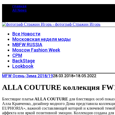
главная
All News
Все Новости
Московская неделя моды
MBFW RUSSIA
Moscow Fashion Week
CPM
BackStage
Lookbook
MFW Осень-Зима 2018/19
28.03.2018
<18.05.2022
ALLA COUTURE коллекция FW
Блестящие платья
ALLA COUTURE
для блестящих особ пока
Алла Кравченко, дизайнер модного Дома представила коллекц
EUPHORIA», важной составляющей которой и ключевой темои
аффекта или яркой позитивной эмоции. Коллекция создана дл