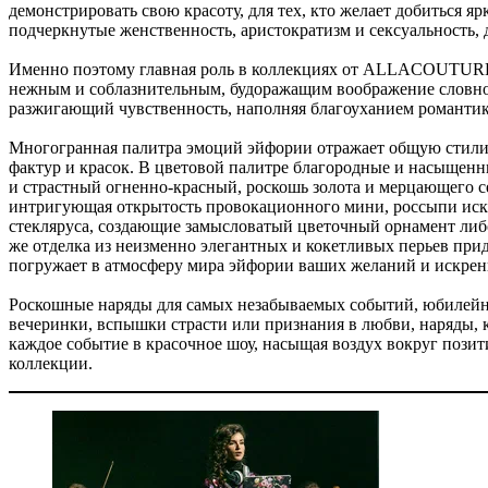
демонстрировать свою красоту, для тех, кто желает добиться яр
подчеркнутые женственность, аристократизм и сексуальность, д
Именно поэтому главная роль в коллекциях от ALLACOUTURE 
нежным и соблазнительным, будоражащим воображение словно 
разжигающий чувственность, наполняя благоуханием романти
Многогранная палитра эмоций эйфории отражает общую стили
фактур и красок. В цветовой палитре благородные и насыщенны
и страстный огненно-красный, роскошь золота и мерцающего 
интригующая открытость провокационного мини, россыпи искря
стекляруса, создающие замысловатый цветочный орнамент либ
же отделка из неизменно элегантных и кокетливых перьев пр
погружает в атмосферу мира эйфории ваших желаний и искрен
Роскошные наряды для самых незабываемых событий, юбилейны
вечеринки, вспышки страсти или признания в любви, наряды, 
каждое событие в красочное шоу, насыщая воздух вокруг позит
коллекции.