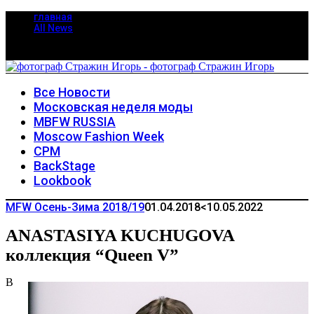
главная
All News
Все Новости
Московская неделя моды
MBFW RUSSIA
Moscow Fashion Week
CPM
BackStage
Lookbook
MFW Осень-Зима 2018/19
01.04.2018
<10.05.2022
ANASTASIYA KUCHUGOVA
коллекция “Queen V”
В