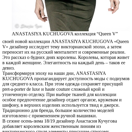
ANASTASIYA KUCHUGOVA коллекция “Queen V”
своей новой коллекции ANASTASIYA KUCHUGOVA «Queen
V» дизайнер исследует тему викторианской эпохи, а затем
переносит их на русский менталитет и современные реалии.
Это рассказ о будних днях королевы. Королевы, которая живет
в каждой женщине. Элегантность на каждый день – таков ее
девиз.
Трансформируя эпоху на наши дни, ANASTASIYA
KUCHUGOVA пропагандирует доступность моды с подиумов
для среднего класса. При этом одежда сохраняет присущий
pret-a-porter de luxe и haute couture сложный крой и
утонченную отделку. При выборе тканей для коллекции
особое предпочтение дизайнер отдает органзе, кружевам и
шифону, в верхних изделиях используется твид и джерси.
Традиционно для бренда, большое количество моделей
изготовлено c применением ручной вышивки.
В сезоне осень-зима 18/19 дизайнер Анастасия Кучугова
добавляет королевским женственным линиям из
викторианского стиля элементы присущие строгому