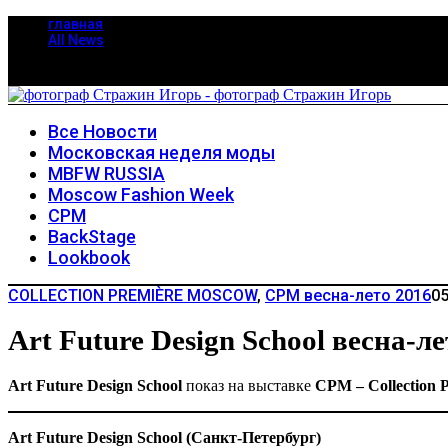
главная
All News
Все Новости
Московская неделя моды
MBFW RUSSIA
Moscow Fashion Week
CPM
BackStage
Lookbook
COLLECTION PREMIÈRE MOSCOW
,
CPM весна-лето 2016
05
Art Future Design School весна-ле
Art Future Design School
показ на выставке
CPM – Collection 
Art Future Design School (
Санкт-Петербург)