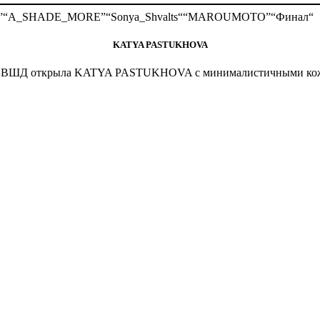
”
“A_SHADE_MORE”
“Sonya_Shvalts“
“MAROUMOTO”
“Финал“
KATYA PASTUKHOVA
» БВШД открыла KATYA PASTUKHOVA с минималистичными кожа