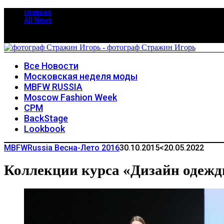
главная
All News
Все Новости
Московская неделя моды
MBFW RUSSIA
Moscow Fashion Week
CPM
BackStage
Lookbook
MBFWRussia Весна-Лето 2016
30.10.2015
<20.05.2022
Коллекции курса «Дизайн одежд