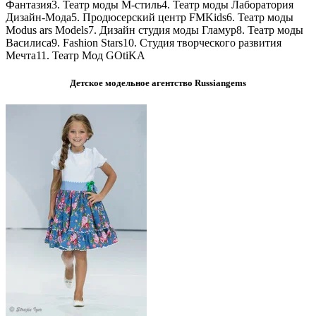
Фантазия
3. Театр моды М-стиль
4. Театр моды Лаборатория
Дизайн-Мода
5. Продюсерский центр FMKids
6. Театр моды
Modus ars Models
7. Дизайн студия моды Гламур
8. Театр моды
Василиса
9. Fashion Stars
10. Студия творческого развития
Мечта
11. Театр Мод GOtiKA
Детское модельное агентство Russiangems