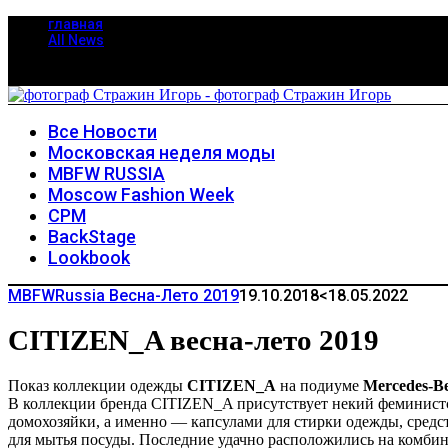
главная
All News
Все Новости
Московская неделя моды
MBFW RUSSIA
Moscow Fashion Week
CPM
BackStage
Lookbook
MBFWRussia Весна-Лето 2019
19.10.2018
<18.05.2022
CITIZEN_A весна-лето 2019
Показ коллекции одежды
CITIZEN_A
на подиуме
Mercedes-Be
В коллекции бренда CITIZEN_A присутствует некий феминистс
домохозяйки, а именно — капсулами для стирки одежды, средс
для мытья посуды. Последние удачно расположились на комбине