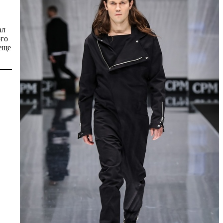
ал
ого
еще