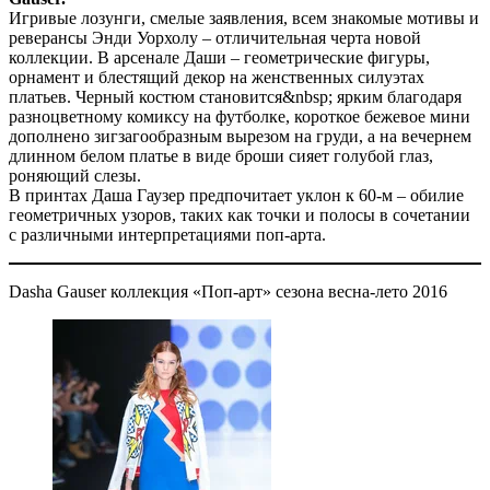
Игривые лозунги, смелые заявления, всем знакомые мотивы и
реверансы Энди Уорхолу – отличительная черта новой
коллекции. В арсенале Даши – геометрические фигуры,
орнамент и блестящий декор на женственных силуэтах
платьев. Черный костюм становится&nbsp; ярким благодаря
разноцветному комиксу на футболке, короткое бежевое мини
дополнено зигзагообразным вырезом на груди, а на вечернем
длинном белом платье в виде броши сияет голубой глаз,
роняющий слезы.
В принтах Даша Гаузер предпочитает уклон к 60-м – обилие
геометричных узоров, таких как точки и полосы в сочетании
с различными интерпретациями поп-арта.
Dasha Gauser коллекция «Поп-арт» сезона весна-лето 2016