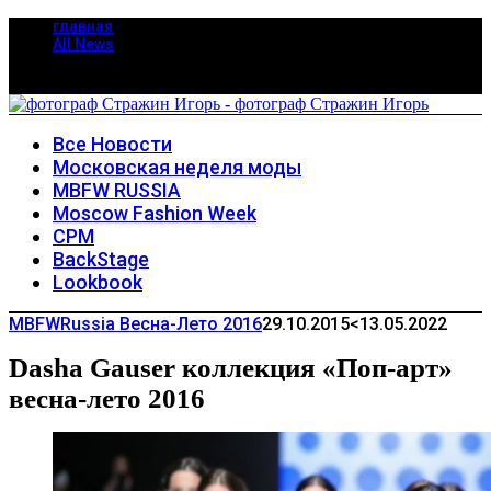
главная
All News
Все Новости
Московская неделя моды
MBFW RUSSIA
Moscow Fashion Week
CPM
BackStage
Lookbook
MBFWRussia Весна-Лето 2016
29.10.2015
<13.05.2022
Dasha Gauser коллекция «Поп-арт»
весна-лето 2016