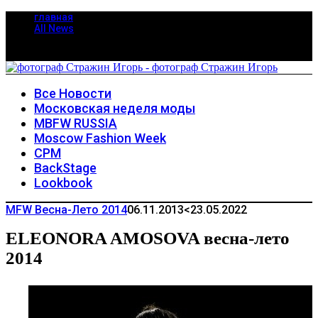
главная
All News
Все Новости
Московская неделя моды
MBFW RUSSIA
Moscow Fashion Week
CPM
BackStage
Lookbook
MFW Весна-Лето 2014
06.11.2013
<23.05.2022
ELEONORA AMOSOVA весна-лето
2014