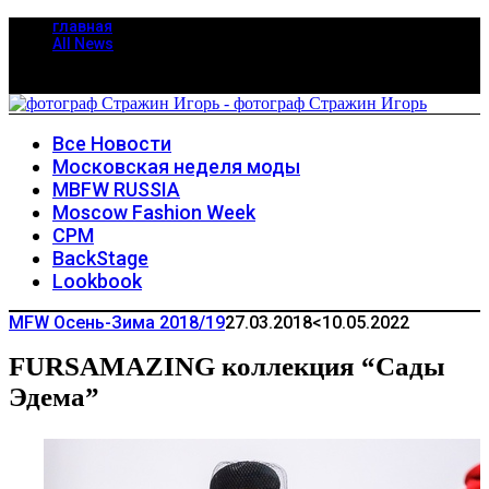
главная
All News
Все Новости
Московская неделя моды
MBFW RUSSIA
Moscow Fashion Week
CPM
BackStage
Lookbook
MFW Осень-Зима 2018/19
27.03.2018
<10.05.2022
FURSAMAZING коллекция “Сады
Эдема”