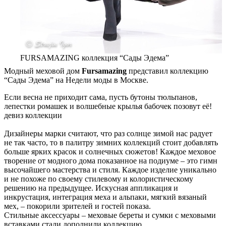
FURSAMAZING коллекция “Сады Эдема”
Модный меховой дом
Fursamazing
представил коллекцию
“Сады Эдема” на Недели моды в Москве.
Если весна не приходит сама, пусть бутоны тюльпанов,
лепестки ромашек и волшебные крылья бабочек позовут её!
девиз коллекции
Дизайнеры марки считают, что раз солнце зимой нас радует
не так часто, то в палитру зимних коллекций стоит добавлять
больше ярких красок и солнечных сюжетов! Каждое меховое
творение от модного дома показанное на подиуме – это гимн
высочайшего мастерства и стиля. Каждое изделие уникально
и не похоже по своему стилевому и колористическому
решению на предыдущее. Искусная аппликация и
инкрустация, интеграция меха и альпаки, мягкий вязаный
мех, – покорили зрителей и гостей показа.
Стильные аксессуары – меховые береты и сумки с меховыми
вставками стали дополнили коллекцию.