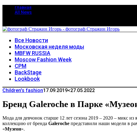
главная
All News
Все Новости
Московская неделя моды
MBFW RUSSIA
Moscow Fashion Week
CPM
BackStage
Lookbook
Children's fashion
17.09.2019
<27.05.2022
Бренд Galeroche в Парке «Музео
Мода для девчонок старше 12 лет сезона 2019 – 2020 – микс и
коллекцию от бренда
Galeroche
представили наши модели в рам
«
Музеон
».
⠀