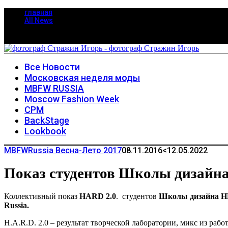
главная
All News
Все Новости
Московская неделя моды
MBFW RUSSIA
Moscow Fashion Week
CPM
BackStage
Lookbook
MBFWRussia Весна-Лето 2017
08.11.2016
<12.05.2022
Показ студентов Школы дизайн
Коллективный показ
HARD 2.0
. студентов
Школы дизайна
Russia.
H.A.R.D. 2.0 – результат творческой лаборатории, микс из раб