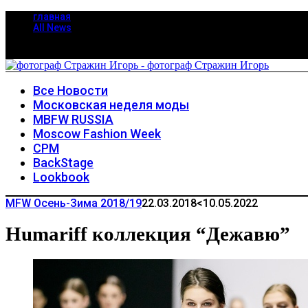
главная
All News
Все Новости
Московская неделя моды
MBFW RUSSIA
Moscow Fashion Week
CPM
BackStage
Lookbook
MFW Осень-Зима 2018/19
22.03.2018
<10.05.2022
Humariff коллекция “Дежавю”