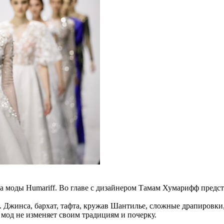
ма моды Humariff. Во главе с дизайнером Тамам Хумарифф предс
в. Джинса, бархат, тафта, кружав Шантилье, сложные драпировки,
 мод не изменяет своим традициям и почерку.