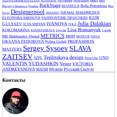
ArtFuture
B&D
ALENA AKHMADULLINA
Art Fashion
ALINA ASSI
B&D
BackStage
Bella Potemkina
BEATRICE.B
Институт Бизнеса и Дизайна
Blue
Designerpool
DJEMAL MAKHMUDOV
Seven
DIMANEU
IGOR
ELEONORA AMOSOVA
FASHIONTIME DESIGNERS
Julia Dalakian
IVANOVA
GULYAEV
ILYA SHIYAN
IVKA
Lisa Romanyuk
KOKOMARINA
KSENIASERAYA
Leya me
L’erede
METRICS
MHPI
MD Makhmudov Djemal
MOSFUR
NISSA
OKSANA FEDOROVA
PROFASHION
Polina Golub
Sergey Sysoev
SLAVA
MASTERS
ZAITSEV
Teplitskaya design
UNQ
SZFL
Tricot Chic
VALENTIN YUDASHKIN
Vester
VICTORIA
ANDREYANOVA
Русский Силуэт
Музеон
МХПИ
Контакты