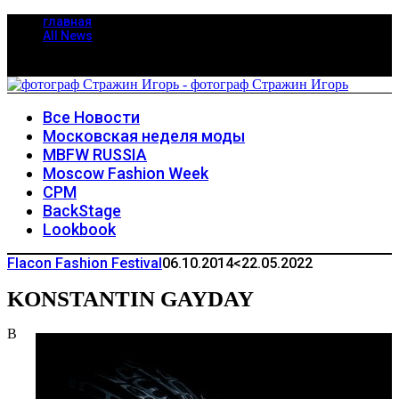
главная
All News
Все Новости
Московская неделя моды
MBFW RUSSIA
Moscow Fashion Week
CPM
BackStage
Lookbook
Flacon Fashion Festival
06.10.2014
<22.05.2022
KONSTANTIN GAYDAY
В