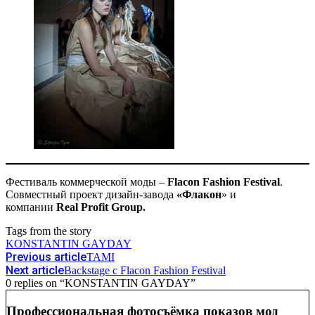
Фестиваль коммерческой моды –
Flacon Fashion Festival
.
Совместный проект дизайн-завода
«
Флакон
» и
компании
Real Profit Group.
Tags from the story
KONSTANTIN GAYDAY
Previous article
TAMI
Next article
Backstage с Flacon Fashion Festival
0 replies on “KONSTANTIN GAYDAY”
Профессиональная фотосъёмка показов мод