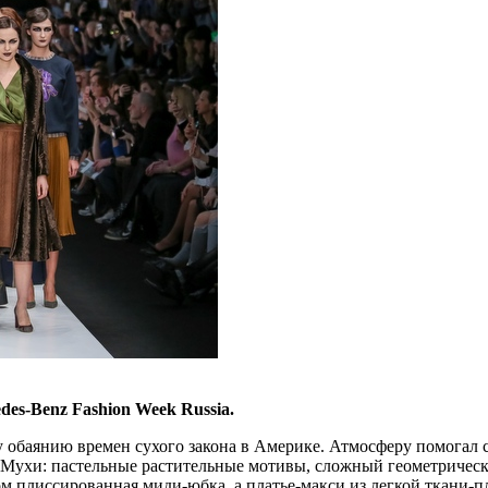
des-Benz Fashion Week Russia.
му обаянию времен сухого закона в Америке. Атмосферу помогал
ухи: пастельные растительные мотивы, сложный геометрически
м плиссированная миди-юбка, а платье-макси из легкой ткани-пл