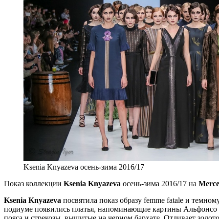
Ksenia Knyazeva осень-зима 2016/17
Показ коллекции
Ksenia Knyazeva
осень-зима 2016/17 на
Merce
Ksenia Knyazeva
посвятила показ образу femme fatale и темно
подиуме появились платья, напоминающие картины Альфонсо М
пояса и стрекозы, вышитые на черном бархате. Отливает золото