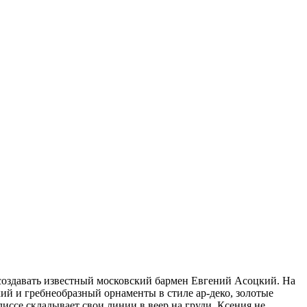
 создавать известный московский бармен Евгений Асоцкий. На
й и гребнеобразный орнаменты в стиле ар-деко, золотые
иссе складывает свои линии в веер на груди. Ксения не