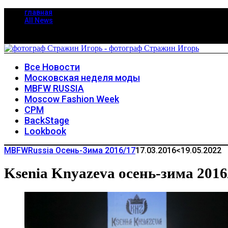
главная
All News
Все Новости
Московская неделя моды
MBFW RUSSIA
Moscow Fashion Week
CPM
BackStage
Lookbook
MBFWRussia Осень-Зима 2016/17
17.03.2016
<19.05.2022
Ksenia Knyazeva осень-зима 2016