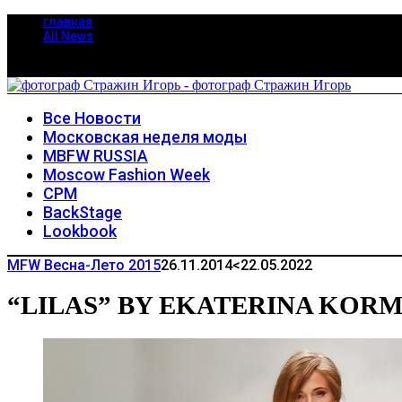
главная
All News
Все Новости
Московская неделя моды
MBFW RUSSIA
Moscow Fashion Week
CPM
BackStage
Lookbook
MFW Весна-Лето 2015
26.11.2014
<22.05.2022
“LILAS” BY EKATERINA KORMIC