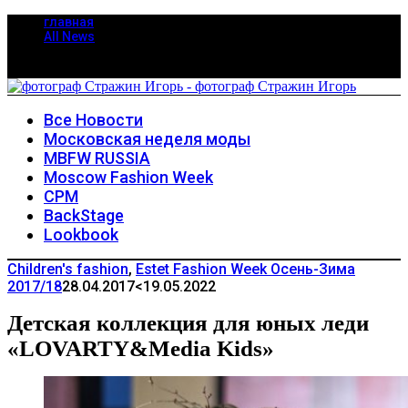
главная
All News
Все Новости
Московская неделя моды
MBFW RUSSIA
Moscow Fashion Week
CPM
BackStage
Lookbook
Children's fashion
,
Estet Fashion Week Осень-Зима
2017/18
28.04.2017
<19.05.2022
Детская коллекция для юных леди
«LOVARTY&Media Kids»