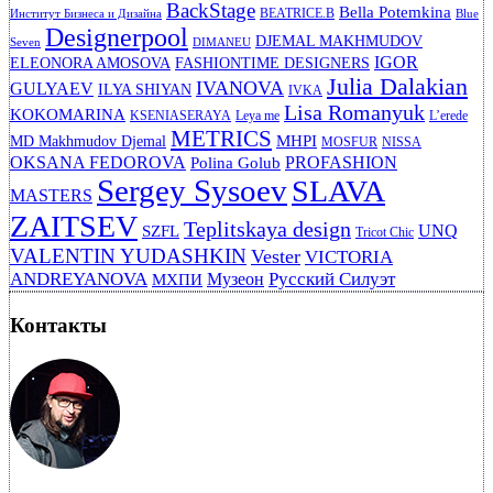
BackStage
Bella Potemkina
BEATRICE.B
Институт Бизнеса и Дизайна
Blue
Designerpool
DJEMAL MAKHMUDOV
Seven
DIMANEU
IGOR
ELEONORA AMOSOVA
FASHIONTIME DESIGNERS
Julia Dalakian
IVANOVA
GULYAEV
ILYA SHIYAN
IVKA
Lisa Romanyuk
KOKOMARINA
KSENIASERAYA
Leya me
L’erede
METRICS
MHPI
MD Makhmudov Djemal
MOSFUR
NISSA
OKSANA FEDOROVA
PROFASHION
Polina Golub
Sergey Sysoev
SLAVA
MASTERS
ZAITSEV
Teplitskaya design
UNQ
SZFL
Tricot Chic
VALENTIN YUDASHKIN
Vester
VICTORIA
ANDREYANOVA
Русский Силуэт
Музеон
МХПИ
Контакты