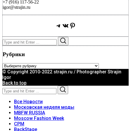
+7 (916) 117-56-22
igor@strajin.ru
Telegram
ВКонтакте
Pinterest
Search
Search
for:
Рубрики
Рубрики
© Copyright 2010-2022 strajin.ru / Photographer Strajin
Igor
Back to top
Search
Search
for:
Все Новости
Московская неделя моды
MBFW RUSSIA
Moscow Fashion Week
CPM
BackStage