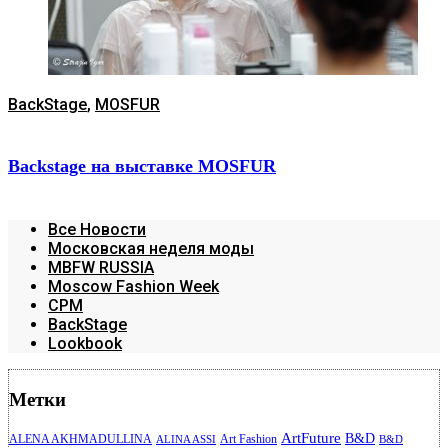
BackStage
,
MOSFUR
Backstage на выставке MOSFUR
Все Новости
Московская неделя моды
MBFW RUSSIA
Moscow Fashion Week
CPM
BackStage
Lookbook
Метки
ArtFuture
B&D
ALENA AKHMADULLINA
Art Fashion
ALINA ASSI
B&D