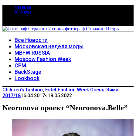
главная
All News
Все Новости
Московская неделя моды
MBFW RUSSIA
Moscow Fashion Week
CPM
BackStage
Lookbook
Children's fashion
,
Estet Fashion Week Осень-Зима
2017/18
16.04.2017
<19.05.2022
Neoronova проект “Neoronova.Belle”