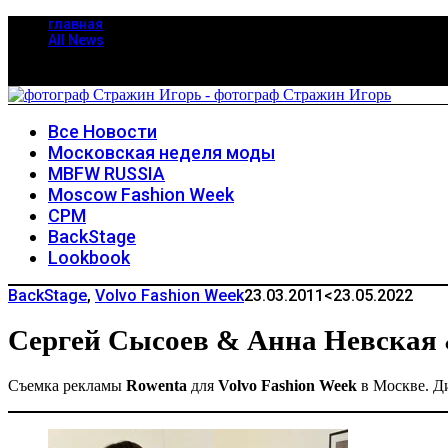
главная
All News
Все Новости
Московская неделя моды
MBFW RUSSIA
Moscow Fashion Week
CPM
BackStage
Lookbook
BackStage
,
Volvo Fashion Week
23.03.2011
<23.05.2022
Сергей Сысоев & Анна Невская
Съемка рекламы
Rowenta
для
Volvo Fashion Week
в Москве. Д