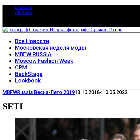
главная
All News
Все Новости
Московская неделя моды
MBFW RUSSIA
Moscow Fashion Week
CPM
BackStage
Lookbook
MBFWRussia Весна-Лето 2019
13.10.2018
<10.05.2022
SETI