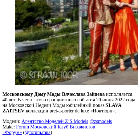
Московскому Дому Моды Вячеслава Зайцева
исполняется
40 лет. В честь этого грандиозного события 20 июня 2022 года
на Московской Недели Моды юбилейный показ
SLAVA
ZAITSEV
коллекции pret-a-porter de luxe «Ноктюрн».
Модели:
Агентство Моделей Z’S Models
@zsmodels
Make:
Forum Московский Клуб Визажистов
«Форум»
(
@forum.mua
)