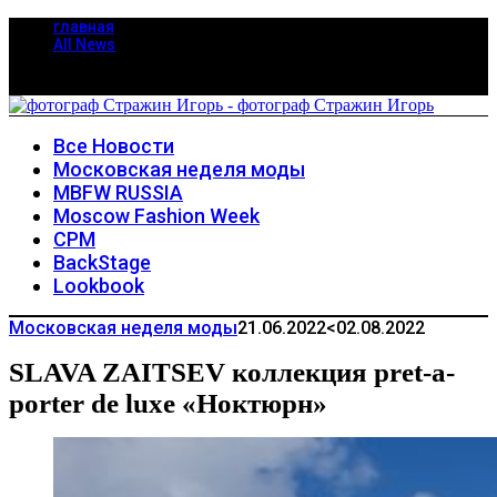
главная
All News
Все Новости
Московская неделя моды
MBFW RUSSIA
Moscow Fashion Week
CPM
BackStage
Lookbook
Московская неделя моды
21.06.2022
<02.08.2022
SLAVA ZAITSEV коллекция pret-a-
porter de luxe «Ноктюрн»