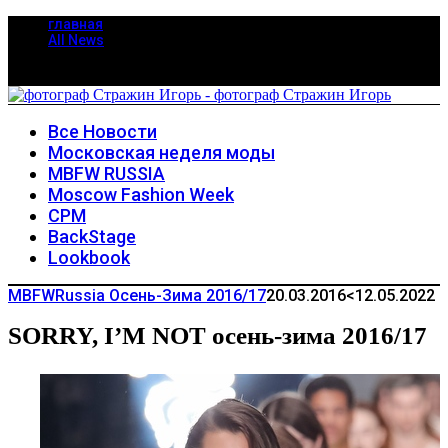
главная
All News
Все Новости
Московская неделя моды
MBFW RUSSIA
Moscow Fashion Week
CPM
BackStage
Lookbook
MBFWRussia Осень-Зима 2016/17
20.03.2016
<12.05.2022
SORRY, I’M NOT осень-зима 2016/17