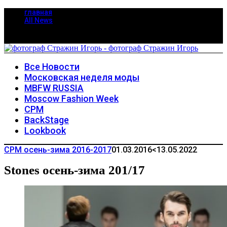
главная
All News
Все Новости
Московская неделя моды
MBFW RUSSIA
Moscow Fashion Week
CPM
BackStage
Lookbook
CPM осень-зима 2016-2017
01.03.2016
<13.05.2022
Stones осень-зима 201/17