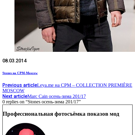
08.03.2014
Stones на CPM-Moscow
Previous article
Leya.me на CPM – COLLECTION PREMIÈRE
MOSCOW
Next article
Marc Cain осень-зима 201/17
0 replies on “Stones осень-зима 201/17”
Профессиональная фотосъёмка показов мод