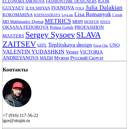
IGOR
ELEONORA AMOSOVA
FASHIONTIME DESIGNERS
Julia Dalakian
IVANOVA
GULYAEV
ILYA SHIYAN
IVKA
Lisa Romanyuk
KOKOMARINA
KSENIASERAYA
Leya me
L’erede
METRICS
MHPI
MD Makhmudov Djemal
MOSFUR
NISSA
OKSANA FEDOROVA
PROFASHION
Polina Golub
Sergey Sysoev
SLAVA
MASTERS
ZAITSEV
Teplitskaya design
UNQ
SZFL
Tricot Chic
VALENTIN YUDASHKIN
Vester
VICTORIA
ANDREYANOVA
Русский Силуэт
Музеон
МХПИ
Контакты
+7 (916) 117-56-22
igor@strajin.ru