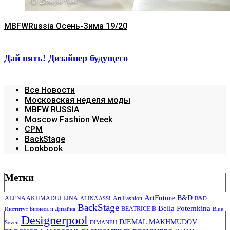
MBFWRussia Осень-Зима 19/20
Дай пять! Дизайнер будущего
Все Новости
Московская неделя моды
MBFW RUSSIA
Moscow Fashion Week
CPM
BackStage
Lookbook
Метки
ArtFuture
B&D
ALENA AKHMADULLINA
Art Fashion
ALINA ASSI
B&D
BackStage
Bella Potemkina
BEATRICE.B
Институт Бизнеса и Дизайна
Blue
Designerpool
DJEMAL MAKHMUDOV
Seven
DIMANEU