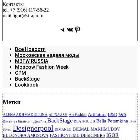
Контакты
tel. +7 (916) 117-56-22
mail: igor@strajin.ru
Telegram
ВКонтакте
Pinterest
Все Новости
Московская неделя моды
MBFW RUSSIA
Moscow Fashion Week
CPM
BackStage
Lookbook
Метки
ArtFuture
B&D
ALENA AKHMADULLINA
Art Fashion
ALINA ASSI
B&D
BackStage
Bella Potemkina
BEATRICE.B
Институт Бизнеса и Дизайна
Blue
Designerpool
DJEMAL MAKHMUDOV
Seven
DIMANEU
IGOR
ELEONORA AMOSOVA
FASHIONTIME DESIGNERS