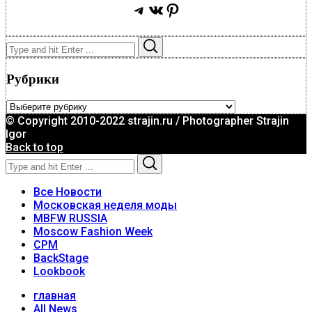
Telegram
ВКонтакте
Pinterest
Search
Search
for:
Рубрики
Рубрики
© Copyright 2010-2022 strajin.ru / Photographer Strajin
Igor
Back to top
Search
Search
for:
Все Новости
Московская неделя моды
MBFW RUSSIA
Moscow Fashion Week
CPM
BackStage
Lookbook
главная
All News