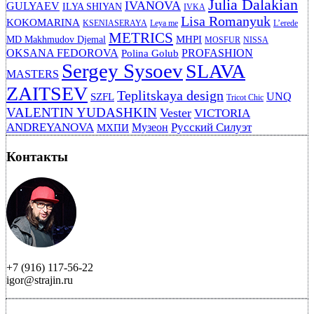
Julia Dalakian
IVANOVA
GULYAEV
ILYA SHIYAN
IVKA
Lisa Romanyuk
KOKOMARINA
KSENIASERAYA
Leya me
L’erede
METRICS
MHPI
MD Makhmudov Djemal
MOSFUR
NISSA
OKSANA FEDOROVA
PROFASHION
Polina Golub
Sergey Sysoev
SLAVA
MASTERS
ZAITSEV
Teplitskaya design
UNQ
SZFL
Tricot Chic
VALENTIN YUDASHKIN
Vester
VICTORIA
ANDREYANOVA
Русский Силуэт
Музеон
МХПИ
Контакты
+7 (916) 117-56-22
igor@strajin.ru