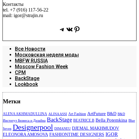
Контакты
tel. +7 (916) 117-56-22
mail: igor@strajin.ru
Telegram
ВКонтакте
Pinterest
Все Новости
Московская неделя моды
MBFW RUSSIA
Moscow Fashion Week
CPM
BackStage
Lookbook
Метки
ArtFuture
B&D
ALENA AKHMADULLINA
Art Fashion
ALINA ASSI
B&D
BackStage
Bella Potemkina
BEATRICE.B
Институт Бизнеса и Дизайна
Blue
Designerpool
DJEMAL MAKHMUDOV
Seven
DIMANEU
IGOR
ELEONORA AMOSOVA
FASHIONTIME DESIGNERS