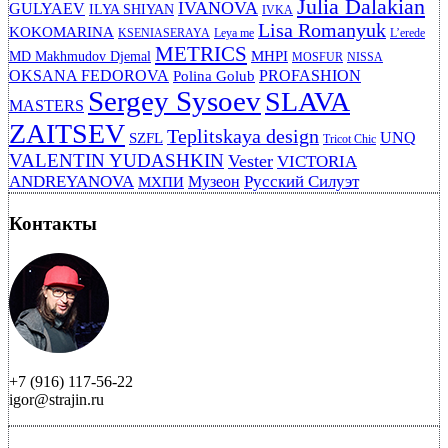
Julia Dalakian
IVANOVA
GULYAEV
ILYA SHIYAN
IVKA
Lisa Romanyuk
KOKOMARINA
KSENIASERAYA
Leya me
L’erede
METRICS
MHPI
MD Makhmudov Djemal
MOSFUR
NISSA
OKSANA FEDOROVA
PROFASHION
Polina Golub
Sergey Sysoev
SLAVA
MASTERS
ZAITSEV
Teplitskaya design
UNQ
SZFL
Tricot Chic
VALENTIN YUDASHKIN
Vester
VICTORIA
ANDREYANOVA
Русский Силуэт
Музеон
МХПИ
Контакты
+7 (916) 117-56-22
igor@strajin.ru