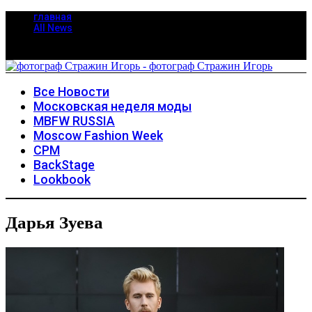
главная
All News
Все Новости
Московская неделя моды
MBFW RUSSIA
Moscow Fashion Week
CPM
BackStage
Lookbook
Дарья Зуева