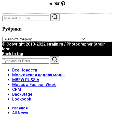
Telegram
ВКонтакте
Pinterest
Search
Search
for:
Рубрики
Рубрики
© Copyright 2010-2022 strajin.ru / Photographer Strajin
Igor
Back to top
Search
Search
for:
Все Новости
Московская неделя моды
MBFW RUSSIA
Moscow Fashion Week
CPM
BackStage
Lookbook
главная
All News