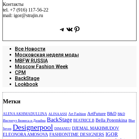
Контакты
tel. +7 (916) 117-56-22
mail: igor@strajin.ru
Telegram
ВКонтакте
Pinterest
Все Новости
Московская неделя моды
MBFW RUSSIA
Moscow Fashion Week
CPM
BackStage
Lookbook
Метки
ArtFuture
B&D
ALENA AKHMADULLINA
Art Fashion
ALINA ASSI
B&D
BackStage
Bella Potemkina
BEATRICE.B
Институт Бизнеса и Дизайна
Blue
Designerpool
DJEMAL MAKHMUDOV
Seven
DIMANEU
IGOR
ELEONORA AMOSOVA
FASHIONTIME DESIGNERS