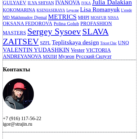
Julia Dalakian
IVANOVA
GULYAEV
ILYA SHIYAN
IVKA
Lisa Romanyuk
KOKOMARINA
KSENIASERAYA
Leya me
L’erede
METRICS
MHPI
MD Makhmudov Djemal
MOSFUR
NISSA
OKSANA FEDOROVA
PROFASHION
Polina Golub
Sergey Sysoev
SLAVA
MASTERS
ZAITSEV
Teplitskaya design
UNQ
SZFL
Tricot Chic
VALENTIN YUDASHKIN
Vester
VICTORIA
ANDREYANOVA
Русский Силуэт
Музеон
МХПИ
Контакты
+7 (916) 117-56-22
igor@strajin.ru