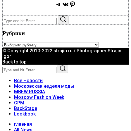
Telegram
ВКонтакте
Pinterest
Search
Search
for:
Рубрики
Рубрики
© Copyright 2010-2022 strajin.ru / Photographer Strajin
Igor
Back to top
Search
Search
for:
Все Новости
Московская неделя моды
MBFW RUSSIA
Moscow Fashion Week
CPM
BackStage
Lookbook
главная
All News