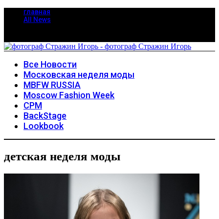
главная
All News
Все Новости
Московская неделя моды
MBFW RUSSIA
Moscow Fashion Week
CPM
BackStage
Lookbook
детская неделя моды