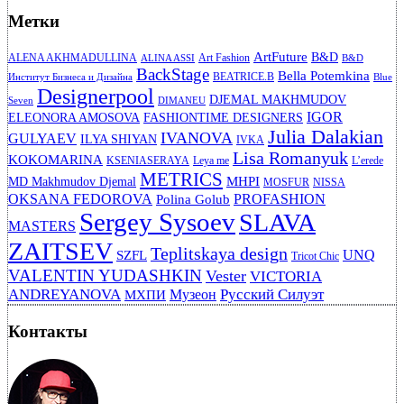
Метки
ArtFuture
B&D
ALENA AKHMADULLINA
Art Fashion
ALINA ASSI
B&D
BackStage
Bella Potemkina
BEATRICE.B
Институт Бизнеса и Дизайна
Blue
Designerpool
DJEMAL MAKHMUDOV
Seven
DIMANEU
IGOR
ELEONORA AMOSOVA
FASHIONTIME DESIGNERS
Julia Dalakian
IVANOVA
GULYAEV
ILYA SHIYAN
IVKA
Lisa Romanyuk
KOKOMARINA
KSENIASERAYA
Leya me
L’erede
METRICS
MHPI
MD Makhmudov Djemal
MOSFUR
NISSA
OKSANA FEDOROVA
PROFASHION
Polina Golub
Sergey Sysoev
SLAVA
MASTERS
ZAITSEV
Teplitskaya design
UNQ
SZFL
Tricot Chic
VALENTIN YUDASHKIN
Vester
VICTORIA
ANDREYANOVA
Русский Силуэт
Музеон
МХПИ
Контакты