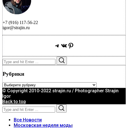
+7 (916) 117-56-22
igor@strajin.ru
Telegram
ВКонтакте
Pinterest
Search
Search
for:
Рубрики
Рубрики
© Copyright 2010-2022 strajin.ru / Photographer Strajin
Igor
Back to top
Search
Search
for:
Все Новости
Московская неделя моды