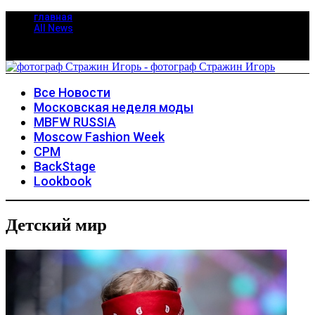
главная
All News
Все Новости
Московская неделя моды
MBFW RUSSIA
Moscow Fashion Week
CPM
BackStage
Lookbook
Детский мир