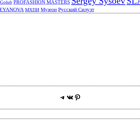
Sergey Sysoev
SL
PROFASHION MASTERS
 Golub
REYANOVA
Русский Силуэт
Музеон
МХПИ
Telegram
ВКонтакте
Pinterest