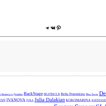
Telegram
ВКонтакте
Pinterest
De
BackStage
Bella Potemkina
BEATRICE.B
 Бизнеса и Дизайна
Blue Seven
Julia Dalakian
IVANOVA
KOKOMARINA
YAN
IVKA
KSENIAS