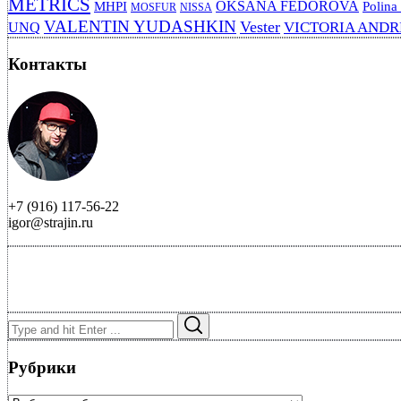
METRICS
OKSANA FEDOROVA
MHPI
Polina
MOSFUR
NISSA
VALENTIN YUDASHKIN
Vester
VICTORIA AND
UNQ
Контакты
+7 (916) 117-56-22
igor@strajin.ru
Search
Search
for:
Рубрики