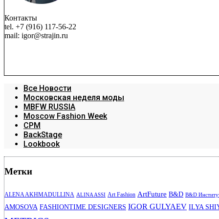
Контакты
tel. +7 (916) 117-56-22
mail: igor@strajin.ru
Все Новости
Московская неделя моды
MBFW RUSSIA
Moscow Fashion Week
CPM
BackStage
Lookbook
Метки
ArtFuture
B&D
ALENA AKHMADULLINA
Art Fashion
ALINA ASSI
B&D Институт
IGOR GULYAEV
AMOSOVA
FASHIONTIME DESIGNERS
ILYA SHI