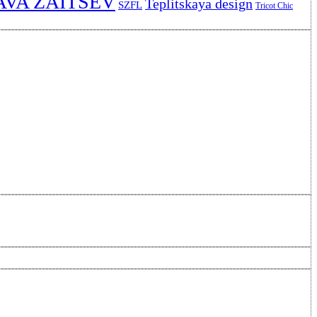
AVA ZAITSEV
Teplitskaya design
SZFL
Tricot Chic