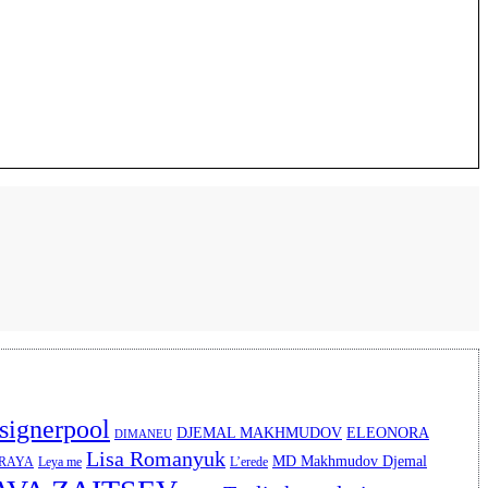
signerpool
DJEMAL MAKHMUDOV
ELEONORA
DIMANEU
Lisa Romanyuk
MD Makhmudov Djemal
ERAYA
Leya me
L’erede