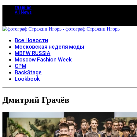
главная
All News
Все Новости
Московская неделя моды
MBFW RUSSIA
Moscow Fashion Week
CPM
BackStage
Lookbook
Дмитрий Грачёв