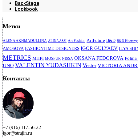
BackStage
Lookbook
Метки
ArtFuture
B&D
ALENA AKHMADULLINA
Art Fashion
ALINA ASSI
B&D Институт
IGOR GULYAEV
AMOSOVA
FASHIONTIME DESIGNERS
ILYA SHI
METRICS
OKSANA FEDOROVA
MHPI
Polina
MOSFUR
NISSA
VALENTIN YUDASHKIN
Vester
VICTORIA AND
UNQ
Контакты
+7 (916) 117-56-22
igor@strajin.ru