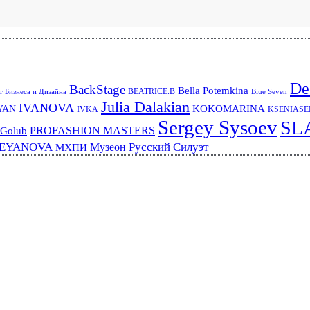
De
BackStage
Bella Potemkina
BEATRICE.B
 Бизнеса и Дизайна
Blue Seven
Julia Dalakian
IVANOVA
KOKOMARINA
YAN
IVKA
KSENIAS
Sergey Sysoev
SL
PROFASHION MASTERS
 Golub
REYANOVA
Русский Силуэт
Музеон
МХПИ