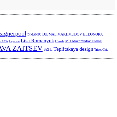
signerpool
DJEMAL MAKHMUDOV
ELEONORA
DIMANEU
Lisa Romanyuk
MD Makhmudov Djemal
ERAYA
Leya me
L’erede
AVA ZAITSEV
Teplitskaya design
SZFL
Tricot Chic