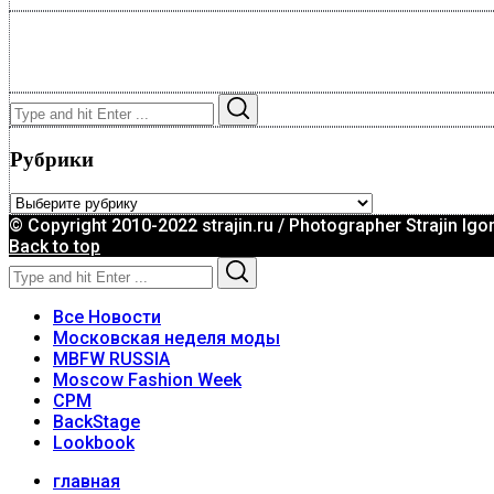
Search
Search
for:
Рубрики
Рубрики
© Copyright 2010-2022 strajin.ru / Photographer Strajin Igo
Back to top
Search
Search
for:
Все Новости
Московская неделя моды
MBFW RUSSIA
Moscow Fashion Week
CPM
BackStage
Lookbook
главная