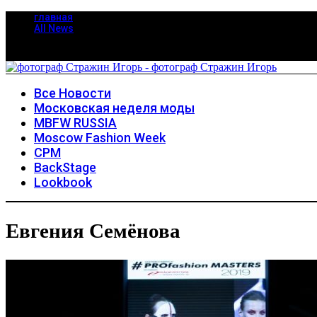
главная
All News
Все Новости
Московская неделя моды
MBFW RUSSIA
Moscow Fashion Week
CPM
BackStage
Lookbook
Евгения Семёнова