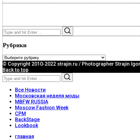
Search
Search
for:
Рубрики
Рубрики
© Copyright 2010-2022 strajin.ru / Photographer Strajin Igo
Back to top
Search
Search
for:
Все Новости
Московская неделя моды
MBFW RUSSIA
Moscow Fashion Week
CPM
BackStage
Lookbook
главная