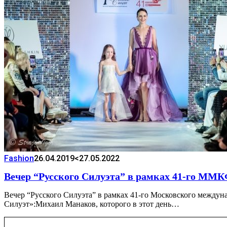
Fashion
26.04.2019
<27.05.2022
Вечер “Русского Силуэта” в рамках 41-го ММ
Вечер “Русского Силуэта” в рамках 41-го Московского между
Силуэт»:Михаил Манаков, которого в этот день…