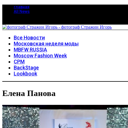
главная
All News
Все Новости
Московская неделя моды
MBFW RUSSIA
Moscow Fashion Week
CPM
BackStage
Lookbook
Елена Панова