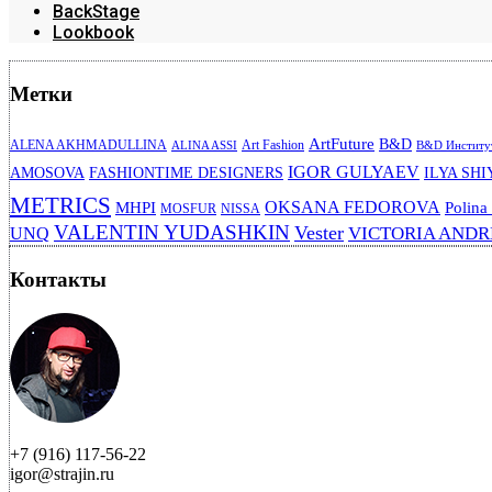
BackStage
Lookbook
Метки
ArtFuture
B&D
ALENA AKHMADULLINA
Art Fashion
ALINA ASSI
B&D Институт
IGOR GULYAEV
AMOSOVA
FASHIONTIME DESIGNERS
ILYA SHI
METRICS
OKSANA FEDOROVA
MHPI
Polina
MOSFUR
NISSA
VALENTIN YUDASHKIN
Vester
VICTORIA AND
UNQ
Контакты
+7 (916) 117-56-22
igor@strajin.ru