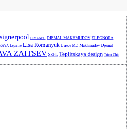
signerpool
DJEMAL MAKHMUDOV
ELEONORA
DIMANEU
Lisa Romanyuk
MD Makhmudov Djemal
ERAYA
Leya me
L’erede
AVA ZAITSEV
Teplitskaya design
SZFL
Tricot Chic