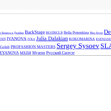
De
BackStage
Bella Potemkina
BEATRICE.B
 Бизнеса и Дизайна
Blue Seven
Julia Dalakian
IVANOVA
KOKOMARINA
YAN
IVKA
KSENIAS
Sergey Sysoev
SL
PROFASHION MASTERS
 Golub
REYANOVA
Русский Силуэт
Музеон
МХПИ