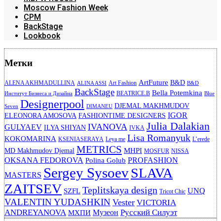
Moscow Fashion Week
CPM
BackStage
Lookbook
Метки
ArtFuture
B&D
ALENA AKHMADULLINA
Art Fashion
ALINA ASSI
B&D
BackStage
Bella Potemkina
BEATRICE.B
Институт Бизнеса и Дизайна
Blue
Designerpool
DJEMAL MAKHMUDOV
Seven
DIMANEU
IGOR
ELEONORA AMOSOVA
FASHIONTIME DESIGNERS
Julia Dalakian
IVANOVA
GULYAEV
ILYA SHIYAN
IVKA
Lisa Romanyuk
KOKOMARINA
KSENIASERAYA
Leya me
L’erede
METRICS
MHPI
MD Makhmudov Djemal
MOSFUR
NISSA
OKSANA FEDOROVA
PROFASHION
Polina Golub
Sergey Sysoev
SLAVA
MASTERS
ZAITSEV
Teplitskaya design
UNQ
SZFL
Tricot Chic
VALENTIN YUDASHKIN
Vester
VICTORIA
ANDREYANOVA
Русский Силуэт
Музеон
МХПИ