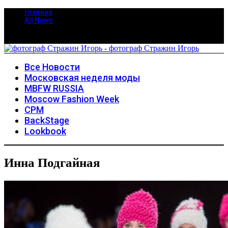
главная
All News
Все Новости
Московская неделя моды
MBFW RUSSIA
Moscow Fashion Week
CPM
BackStage
Lookbook
Инна Подгайная