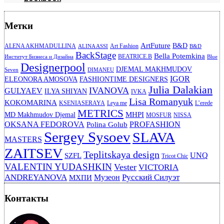
Метки
ArtFuture
B&D
ALENA AKHMADULLINA
Art Fashion
ALINA ASSI
B&D
BackStage
Bella Potemkina
BEATRICE.B
Институт Бизнеса и Дизайна
Blue
Designerpool
DJEMAL MAKHMUDOV
Seven
DIMANEU
IGOR
ELEONORA AMOSOVA
FASHIONTIME DESIGNERS
Julia Dalakian
IVANOVA
GULYAEV
ILYA SHIYAN
IVKA
Lisa Romanyuk
KOKOMARINA
KSENIASERAYA
Leya me
L’erede
METRICS
MHPI
MD Makhmudov Djemal
MOSFUR
NISSA
OKSANA FEDOROVA
PROFASHION
Polina Golub
Sergey Sysoev
SLAVA
MASTERS
ZAITSEV
Teplitskaya design
UNQ
SZFL
Tricot Chic
VALENTIN YUDASHKIN
Vester
VICTORIA
ANDREYANOVA
Русский Силуэт
Музеон
МХПИ
Контакты