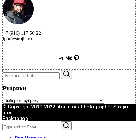
+7 (916) 117-56-22
igor@strajin.ru
Telegram
ВКонтакте
Pinterest
Search
Search
for:
Рубрики
Рубрики
© Copyright 2010-2022 strajin.ru / Photographer Strajin
Igor
Back to top
Search
Search
for: