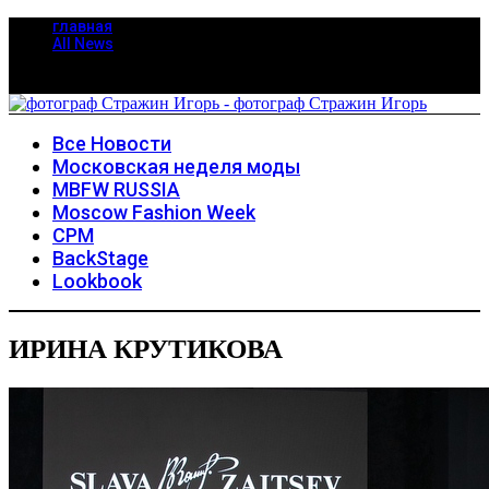
главная
All News
Все Новости
Московская неделя моды
MBFW RUSSIA
Moscow Fashion Week
CPM
BackStage
Lookbook
ИРИНА КРУТИКОВА