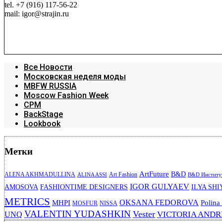
tel. +7 (916) 117-56-22
mail: igor@strajin.ru
Все Новости
Московская неделя моды
MBFW RUSSIA
Moscow Fashion Week
CPM
BackStage
Lookbook
Метки
ArtFuture
B&D
ALENA AKHMADULLINA
Art Fashion
ALINA ASSI
B&D Институт
IGOR GULYAEV
AMOSOVA
FASHIONTIME DESIGNERS
ILYA SHI
METRICS
OKSANA FEDOROVA
MHPI
Polina
MOSFUR
NISSA
VALENTIN YUDASHKIN
Vester
VICTORIA AND
UNQ