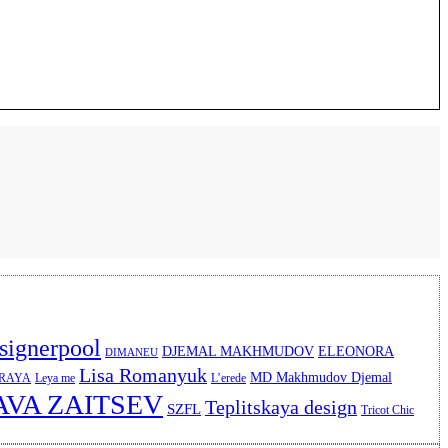
signerpool
DJEMAL MAKHMUDOV
ELEONORA
DIMANEU
Lisa Romanyuk
MD Makhmudov Djemal
ERAYA
Leya me
L’erede
AVA ZAITSEV
Teplitskaya design
SZFL
Tricot Chic