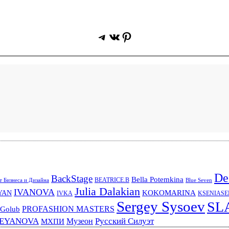
Telegram
ВКонтакте
Pinterest
De
BackStage
Bella Potemkina
BEATRICE.B
 Бизнеса и Дизайна
Blue Seven
Julia Dalakian
IVANOVA
KOKOMARINA
YAN
IVKA
KSENIAS
Sergey Sysoev
SL
PROFASHION MASTERS
 Golub
REYANOVA
Русский Силуэт
Музеон
МХПИ