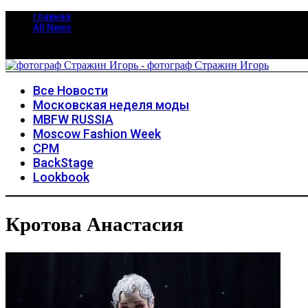
главная
All News
Все Новости
Московская неделя моды
MBFW RUSSIA
Moscow Fashion Week
CPM
BackStage
Lookbook
Кротова Анастасия