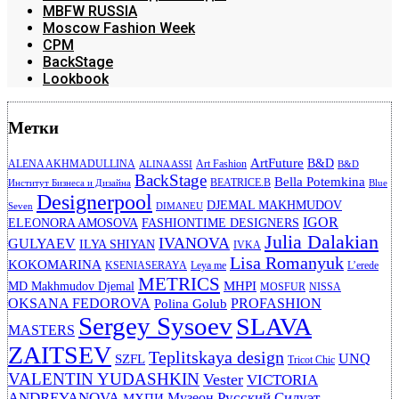
MBFW RUSSIA
Moscow Fashion Week
CPM
BackStage
Lookbook
Метки
ArtFuture
B&D
ALENA AKHMADULLINA
Art Fashion
ALINA ASSI
B&D
BackStage
Bella Potemkina
BEATRICE.B
Институт Бизнеса и Дизайна
Blue
Designerpool
DJEMAL MAKHMUDOV
Seven
DIMANEU
IGOR
ELEONORA AMOSOVA
FASHIONTIME DESIGNERS
Julia Dalakian
IVANOVA
GULYAEV
ILYA SHIYAN
IVKA
Lisa Romanyuk
KOKOMARINA
KSENIASERAYA
Leya me
L’erede
METRICS
MHPI
MD Makhmudov Djemal
MOSFUR
NISSA
OKSANA FEDOROVA
PROFASHION
Polina Golub
Sergey Sysoev
SLAVA
MASTERS
ZAITSEV
Teplitskaya design
UNQ
SZFL
Tricot Chic
VALENTIN YUDASHKIN
Vester
VICTORIA
ANDREYANOVA
Русский Силуэт
Музеон
МХПИ