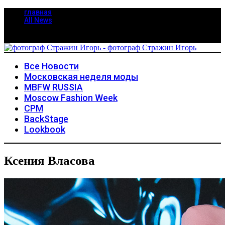
главная
All News
Все Новости
Московская неделя моды
MBFW RUSSIA
Moscow Fashion Week
CPM
BackStage
Lookbook
Ксения Власова