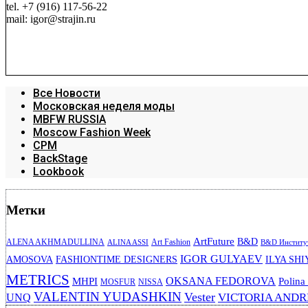
tel. +7 (916) 117-56-22
mail: igor@strajin.ru
Все Новости
Московская неделя моды
MBFW RUSSIA
Moscow Fashion Week
CPM
BackStage
Lookbook
Метки
ArtFuture
B&D
ALENA AKHMADULLINA
Art Fashion
ALINA ASSI
B&D Институт
IGOR GULYAEV
AMOSOVA
FASHIONTIME DESIGNERS
ILYA SHI
METRICS
OKSANA FEDOROVA
MHPI
Polina
MOSFUR
NISSA
VALENTIN YUDASHKIN
Vester
VICTORIA AND
UNQ