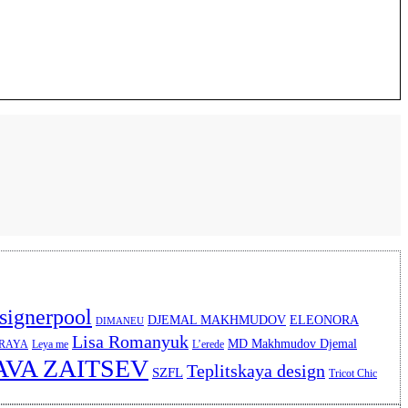
signerpool
DJEMAL MAKHMUDOV
ELEONORA
DIMANEU
Lisa Romanyuk
MD Makhmudov Djemal
ERAYA
Leya me
L’erede
AVA ZAITSEV
Teplitskaya design
SZFL
Tricot Chic