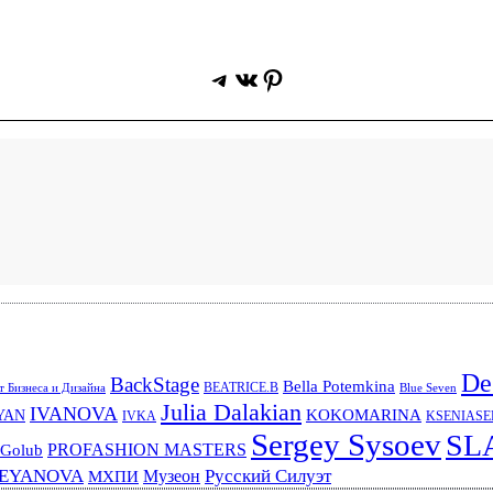
Telegram
ВКонтакте
Pinterest
De
BackStage
Bella Potemkina
BEATRICE.B
 Бизнеса и Дизайна
Blue Seven
Julia Dalakian
IVANOVA
KOKOMARINA
YAN
IVKA
KSENIAS
Sergey Sysoev
SL
PROFASHION MASTERS
 Golub
REYANOVA
Русский Силуэт
Музеон
МХПИ