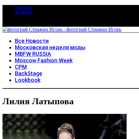
главная
All News
Все Новости
Московская неделя моды
MBFW RUSSIA
Moscow Fashion Week
CPM
BackStage
Lookbook
Лилия Латыпова