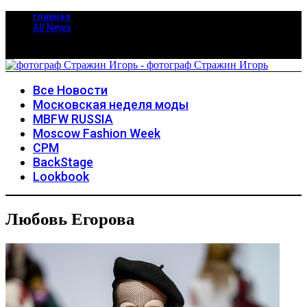
главная
All News
Все Новости
Московская неделя моды
MBFW RUSSIA
Moscow Fashion Week
CPM
BackStage
Lookbook
Любовь Егорова