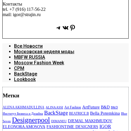
Контакты
tel. +7 (916) 117-56-22
mail: igor@strajin.ru
Telegram
ВКонтакте
Pinterest
Все Новости
Московская неделя моды
MBFW RUSSIA
Moscow Fashion Week
CPM
BackStage
Lookbook
Метки
ArtFuture
B&D
ALENA AKHMADULLINA
Art Fashion
ALINA ASSI
B&D
BackStage
Bella Potemkina
BEATRICE.B
Институт Бизнеса и Дизайна
Blue
Designerpool
DJEMAL MAKHMUDOV
Seven
DIMANEU
IGOR
ELEONORA AMOSOVA
FASHIONTIME DESIGNERS