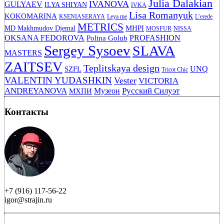
Julia Dalakian
IVANOVA
GULYAEV
ILYA SHIYAN
IVKA
Lisa Romanyuk
KOKOMARINA
KSENIASERAYA
Leya me
L’erede
METRICS
MHPI
MD Makhmudov Djemal
MOSFUR
NISSA
OKSANA FEDOROVA
PROFASHION
Polina Golub
Sergey Sysoev
SLAVA
MASTERS
ZAITSEV
Teplitskaya design
UNQ
SZFL
Tricot Chic
VALENTIN YUDASHKIN
Vester
VICTORIA
ANDREYANOVA
Русский Силуэт
Музеон
МХПИ
Контакты
+7 (916) 117-56-22
igor@strajin.ru