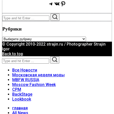
Telegram
ВКонтакте
Pinterest
Search
Search
for:
Рубрики
Рубрики
© Copyright 2010-2022 strajin.ru / Photographer Strajin
Igor
Back to top
Search
Search
for:
Все Новости
Московская неделя моды
MBFW RUSSIA
Moscow Fashion Week
CPM
BackStage
Lookbook
главная
All News