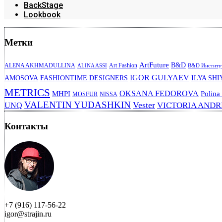
BackStage
Lookbook
Метки
ArtFuture
B&D
ALENA AKHMADULLINA
Art Fashion
ALINA ASSI
B&D Институт
IGOR GULYAEV
AMOSOVA
FASHIONTIME DESIGNERS
ILYA SHI
METRICS
OKSANA FEDOROVA
MHPI
Polina
MOSFUR
NISSA
VALENTIN YUDASHKIN
Vester
VICTORIA AND
UNQ
Контакты
+7 (916) 117-56-22
igor@strajin.ru