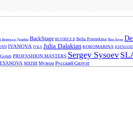
De
BackStage
Bella Potemkina
BEATRICE.B
 Бизнеса и Дизайна
Blue Seven
Julia Dalakian
IVANOVA
KOKOMARINA
YAN
IVKA
KSENIAS
Sergey Sysoev
SL
PROFASHION MASTERS
 Golub
REYANOVA
Русский Силуэт
Музеон
МХПИ