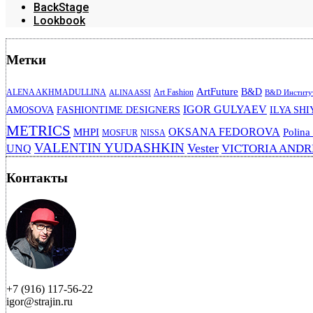
BackStage
Lookbook
Метки
ArtFuture
B&D
ALENA AKHMADULLINA
Art Fashion
ALINA ASSI
B&D Институт
IGOR GULYAEV
AMOSOVA
FASHIONTIME DESIGNERS
ILYA SHI
METRICS
OKSANA FEDOROVA
MHPI
Polina
MOSFUR
NISSA
VALENTIN YUDASHKIN
Vester
VICTORIA AND
UNQ
Контакты
+7 (916) 117-56-22
igor@strajin.ru