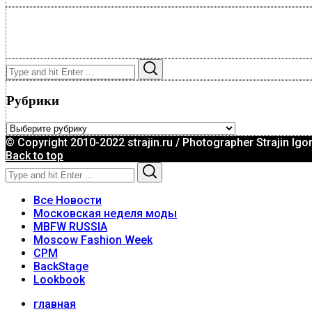
Search
Search
for:
Рубрики
Рубрики
© Copyright 2010-2022 strajin.ru / Photographer Strajin Igo
Back to top
Search
Search
for:
Все Новости
Московская неделя моды
MBFW RUSSIA
Moscow Fashion Week
CPM
BackStage
Lookbook
главная