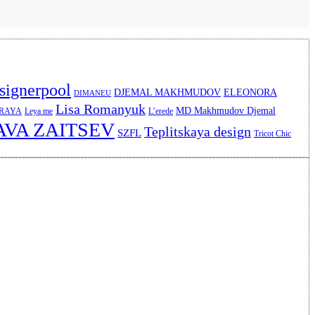
signerpool
DJEMAL MAKHMUDOV
ELEONORA
DIMANEU
Lisa Romanyuk
MD Makhmudov Djemal
ERAYA
Leya me
L’erede
AVA ZAITSEV
Teplitskaya design
SZFL
Tricot Chic