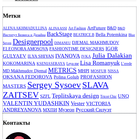
Метки
ArtFuture
B&D
ALENA AKHMADULLINA
Art Fashion
ALINA ASSI
B&D
BackStage
Bella Potemkina
BEATRICE.B
Институт Бизнеса и Дизайна
Blue
Designerpool
DJEMAL MAKHMUDOV
Seven
DIMANEU
IGOR
ELEONORA AMOSOVA
FASHIONTIME DESIGNERS
Julia Dalakian
IVANOVA
GULYAEV
ILYA SHIYAN
IVKA
Lisa Romanyuk
KOKOMARINA
KSENIASERAYA
Leya me
L’erede
METRICS
MHPI
MD Makhmudov Djemal
MOSFUR
NISSA
OKSANA FEDOROVA
PROFASHION
Polina Golub
Sergey Sysoev
SLAVA
MASTERS
ZAITSEV
Teplitskaya design
UNQ
SZFL
Tricot Chic
VALENTIN YUDASHKIN
Vester
VICTORIA
ANDREYANOVA
Русский Силуэт
Музеон
МХПИ
Контакты