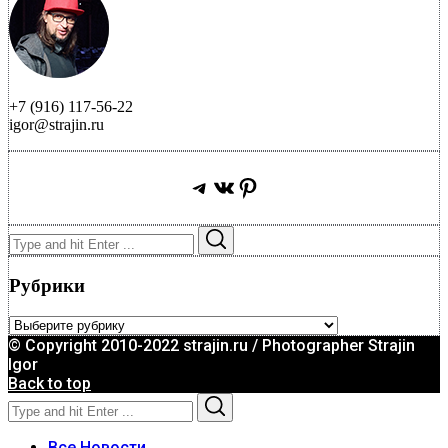
+7 (916) 117-56-22
igor@strajin.ru
Telegram
ВКонтакте
Pinterest
Search
Search
for:
Рубрики
Рубрики
© Copyright 2010-2022 strajin.ru / Photographer Strajin
Igor
Back to top
Search
Search
for:
Все Новости