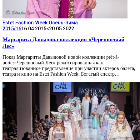
Estet Fashion Week Осень-Зима
2015/16
16.04.2015
<20.05.2022
Маргарита Давыдова коллекция «Черешневый
Лес»
Показ Маргариты Давыдовой новой коллекции prêt-à-
porter«Черешневый Лес» режиссированная как
театрализованное представление при участии актеров балета,
театра и кино на Еstet Fashion Week. Богатый спектр…