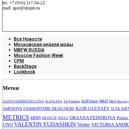
tel. +7 (916) 117-56-22
mail: igor@strajin.ru
Все Новости
Московская неделя моды
MBFW RUSSIA
Moscow Fashion Week
CPM
BackStage
Lookbook
Метки
ArtFuture
B&D
ALENA AKHMADULLINA
Art Fashion
ALINA ASSI
B&D Институт
IGOR GULYAEV
AMOSOVA
FASHIONTIME DESIGNERS
ILYA SHI
METRICS
OKSANA FEDOROVA
MHPI
Polina
MOSFUR
NISSA
VALENTIN YUDASHKIN
Vester
VICTORIA AND
UNQ