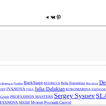
Telegram
ВКонтакте
Pinterest
De
BackStage
Bella Potemkina
BEATRICE.B
 Бизнеса и Дизайна
Blue Seven
Julia Dalakian
IVANOVA
KOKOMARINA
YAN
IVKA
KSENIAS
Sergey Sysoev
SL
PROFASHION MASTERS
 Golub
REYANOVA
Русский Силуэт
Музеон
МХПИ