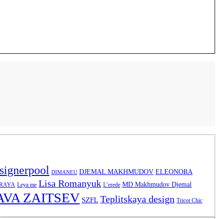
signerpool
DJEMAL MAKHMUDOV
ELEONORA
DIMANEU
Lisa Romanyuk
MD Makhmudov Djemal
ERAYA
Leya me
L’erede
AVA ZAITSEV
Teplitskaya design
SZFL
Tricot Chic