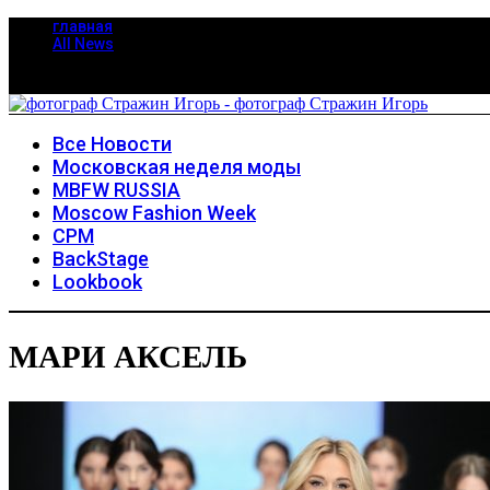
главная
All News
Все Новости
Московская неделя моды
MBFW RUSSIA
Moscow Fashion Week
CPM
BackStage
Lookbook
МАРИ АКСЕЛЬ