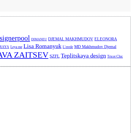
signerpool
DJEMAL MAKHMUDOV
ELEONORA
DIMANEU
Lisa Romanyuk
MD Makhmudov Djemal
ERAYA
Leya me
L’erede
AVA ZAITSEV
Teplitskaya design
SZFL
Tricot Chic