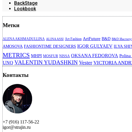
BackStage
Lookbook
Метки
ArtFuture
B&D
ALENA AKHMADULLINA
Art Fashion
ALINA ASSI
B&D Институт
IGOR GULYAEV
AMOSOVA
FASHIONTIME DESIGNERS
ILYA SHI
METRICS
OKSANA FEDOROVA
MHPI
Polina
MOSFUR
NISSA
VALENTIN YUDASHKIN
Vester
VICTORIA AND
UNQ
Контакты
+7 (916) 117-56-22
igor@strajin.ru