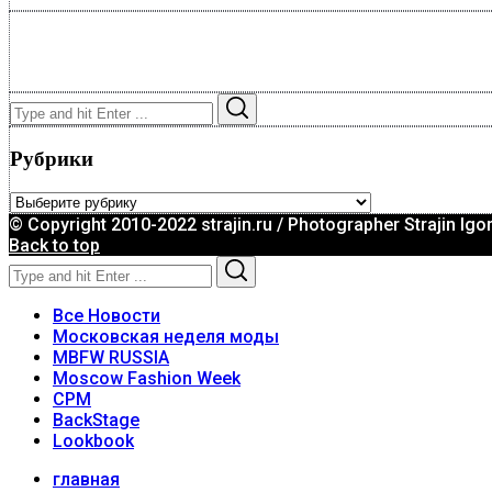
Search
Search
for:
Рубрики
Рубрики
© Copyright 2010-2022 strajin.ru / Photographer Strajin Igo
Back to top
Search
Search
for:
Все Новости
Московская неделя моды
MBFW RUSSIA
Moscow Fashion Week
CPM
BackStage
Lookbook
главная