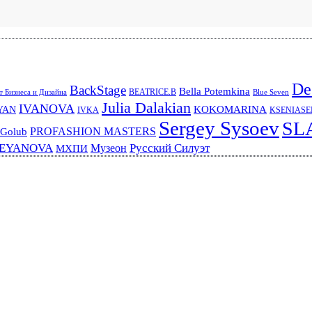
De
BackStage
Bella Potemkina
BEATRICE.B
 Бизнеса и Дизайна
Blue Seven
Julia Dalakian
IVANOVA
KOKOMARINA
YAN
IVKA
KSENIAS
Sergey Sysoev
SL
PROFASHION MASTERS
 Golub
REYANOVA
Русский Силуэт
Музеон
МХПИ